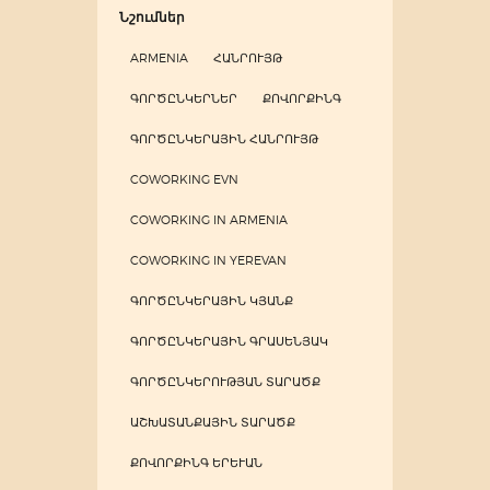
Նշումներ
ARMENIA
ՀԱՆՐՈՒՅԹ
ԳՈՐԾԸՆԿԵՐՆԵՐ
ՔՈՎՈՐՔԻՆԳ
ԳՈՐԾԸՆԿԵՐԱՅԻՆ ՀԱՆՐՈՒՅԹ
COWORKING EVN
COWORKING IN ARMENIA
COWORKING IN YEREVAN
ԳՈՐԾԸՆԿԵՐԱՅԻՆ ԿՅԱՆՔ
ԳՈՐԾԸՆԿԵՐԱՅԻՆ ԳՐԱՍԵՆՅԱԿ
ԳՈՐԾԸՆԿԵՐՈՒԹՅԱՆ ՏԱՐԱԾՔ
ԱՇԽԱՏԱՆՔԱՅԻՆ ՏԱՐԱԾՔ
ՔՈՎՈՐՔԻՆԳ ԵՐԵՒԱՆ