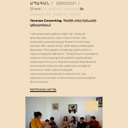
ԱՊԱԳԱՆ
29/03/2021
Share
Trx_addons_facebook
Linkedin
Trx_addons_twitter
Yerevan Coworking. Գործի տեղ Երևանի
կենտրոնում
Իսօն լավագույն այլընտրանքն է թե՛ տնից, թե՛
գրասենյակից դուրս աշխատելու համար։ Մեր
համատեղ աշխատավայրը`Yerevan Coworking-ը
կդառնա Ձեր «գործի տեղը»՝ ընձեռելով ստեղծագործ
միջավայր, հետաքրքիր մարդկանց շրջանակներ և
աշխատանքային մթնոլորտ։ Գտեք իմաստ Տարածքում
աշխատող մարդկանց նախագծերի շրջանակները
բազմազան են և շատ մարդիկ այդպիսի միջավայրում
կատարված աշխատանքն ավելի իմաստալից են
համարում: Անձի աշխատանքային
արտադրողականությունն բարձրանում է, երբ
շրջապատող մարդիկ տարատեսակ աշխատանքներ
են կատարում:…
ՇԱՐՈՒՆԱԿԵԼ ԿԱՐԴԱԼ
23
Մրտ