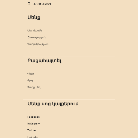
+37455489005
Մենք
Մեր մասին
Ծառայություն
Գաղտնիություն
Բացահայտել
Գներ
Բլոգ
Գտեք մեզ
Մենք սոց կայքերում
Facebook
Instagram
Twitter
LinkedIn