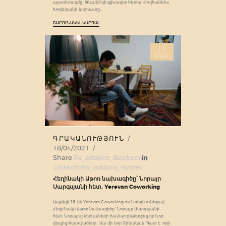
պատերազմը, Թևանիկի գլխավոր հերոս՝ Հովհաննես
Խոդերյանի կորուստը…
ՇԱՐՈՒՆԱԿԵԼ ԿԱՐԴԱԼ
18
Ապր
ԳՐԱԿԱՆՈՒԹՅՈՒՆ
18/04/2021
Share
Trx_addons_facebook
Linkedin
Trx_addons_twitter
Հեղինակի Աթոռ նախագիծը՝ Նորայր
Սարգսյանի հետ. Yerevan Coworking
Ապրիլի 16-ին Yerevan Coworking-ում տեղի ունեցավ
Հեղինակի Աթոռ նախագիծը՝ Նորայր Սարգսյանի
հետ։Նորայրը ներկաների համար ընթերցեց իր նոր
վեպից հատվածներ։ Սա մի նոր Չինական Պատ է, որի