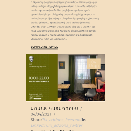
է։ Այստեղ դուք կարող եք աշխատել՝ ունենալով բոլոր
անհրաժեշտ միջոցները դասական գրասենյակներին
համապատասխան։ Սակայն ի տարբերություն
գրասնեյակների մենք ձեզ կտրամադրենք ազատ ու
ստեղծարար միջավայր։ Մեզ մոտ կարող եք աշխատել
ժամավճարով, օրավճարով կամ ամսավճարով։
Սուրճը, թեյը և ջուրը կսպասարկենք կամ կարող եք
դուք պատրաստել ձեզ համար։ Հնարավոր է օգտվել
խոհանոցային հարմարություններից և հանգստի
սենյակից։ Մեր ստանդարտ…
ՇԱՐՈՒՆԱԿԵԼ ԿԱՐԴԱԼ
04
Ապր
ԱՌԱՆՑ ԿԱՏԵԳՈՐԻԱ
04/04/2021
Share
Trx_addons_facebook
Linkedin
Trx_addons_twitter