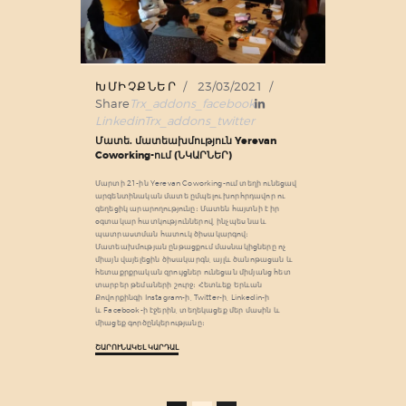
ԽՄԻՉՔՆԵՐ
23/03/2021
Share
Trx_addons_facebook
Linkedin
Trx_addons_twitter
Մատե. մատեախմություն Yerevan
Coworking-ում (ՆԿԱՐՆԵՐ)
Մարտի 21-ին Yerevan Coworking-ում տեղի ունեցավ
արգենտինական մատե ըմպելու խորհրդավոր ու
գեղեցիկ արարողությունը։ Մատեն հայտնի է իր
օգտակար հատկություններով, ինչպես նաև
պատրաստման հատուկ ծիսակարգով։
Մատեախմության ընթացքում մասնակիցները ոչ
միայն վայելեցին ծիսակարգն, այլև ծանոթացան և
հետաքրքրական զրույցներ ունեցան միմյանց հետ
տարբեր թեմաների շուրջ։ Հետևեք Երևան
Քովորքինգի Instagram-ի, Twitter-ի, Linkedin-ի
և Facebook-ի էջերին, տեղեկացեք մեր մասին և
միացեք գործընկերությանը։
ՇԱՐՈՒՆԱԿԵԼ ԿԱՐԴԱԼ
Posts