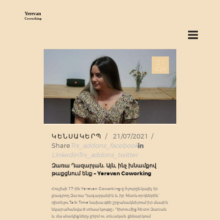
ՄԵՐ ՄԱՍԻՆ
21
ԾԱՌԱՅՈՒԹՅՈՒՆ
Հլս
ԳՆԵՐ
ԲԼՈԳ
ԳՏԵՔ ՄԵԶ
ԿԵՆՍԱԿԵՐՊ
21/07/2021
Share
Trx_addons_facebook
Linkedin
Trx_addons_twitter
Զառա Ղազարյան. Այն, ինչ խնամքով
թաքցնում ենք – Yerevan Coworking
Հուլիսի 17-ին Yerevan Coworking-ը հյուրընկալել էր
լրագրող Զառա Ղազարյանին և իր հետևորդներին՝
դիտելու Talk Time նախագծի շրջանակներում իր մասին
նկարահանված տեսանյութը։ Դիտումից հետո Զառան
և մասնակիցներy ջերմ ու տևական քննարկում