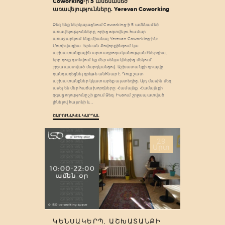
Coworking-ի 5 ամենամեծ
առավելությունները. Yerevan Coworking
Ձեզ ենք ներկայացնում Coworking-ի 5 ամենամեծ
առավելությունները, որից օգտվելու համար
առաջարկում ենք միանալ Yerevan Coworking-ին։
Մոտիվացիա. Երևան Քովորքինգում կա
աշխատանքային արտադրողականության էներգիա,
երբ դուք գտնվում եք մեր սենյակներից մեկում՝
շրջապատված մարդկանցով: Աշխատանքի դրայվը
դանդաղեցնել գրեթե անհնար է: Դուք շատ
աշխատանքներ կկատարեք այստեղից: Այդ մասին մեզ
ասել են մեր հաճախորդները։ Համայնք. Համայնքի
զգացողությունը չի լքում Ձեզ: Իսօում շրջապատված
լինելով հայտնի և…
ՇԱՐՈՒՆԱԿԵԼ ԿԱՐԴԱԼ
29
Մրտ
ԿԵՆՍԱԿԵՐՊ
,
ԱՇԽԱՏԱՆՔԻ