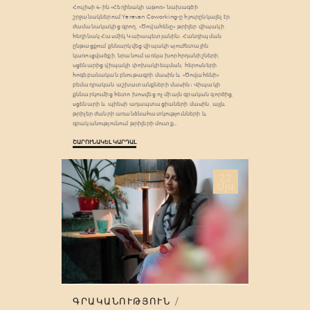
Հուլիսի 4֊ին «Հեղինակի աթոռ» նախագծի
շրջանակներում Yerevan Coworking-ը հյուրընկալել էր
ժամանակակից գրող, «Ծովահենը» թրիլեր վիպակի
հեղինակ Հասմիկ Կաիապետյանին։ Հանդիպման
ընթացքում քննարկվեց վիպակի սյուժետային
կառուցվածքի, նրանում առկա խորհրդանիշների,
սցենարից վիպակի փոխակիեպման, հերոսների
հոգեբանական բնութագրի մասին և «Ծովահենի»
բեմադրական աշխատանքների մասին։ Վիպակի
քննարկումից հետո խոսվեց ոչ միայն գրական գործից,
սցենարի և պիեսի ադապտացիաների մասին, այլև
թրիլեր ժանրի առանձնահատկությունների և
գրականությունում թրիլերի մուտք…
ՇԱՐՈՒՆԱԿԵԼ ԿԱՐԴԱԼ
22
Մյս
ԳՐԱԿԱՆՈՒԹՅՈՒՆ