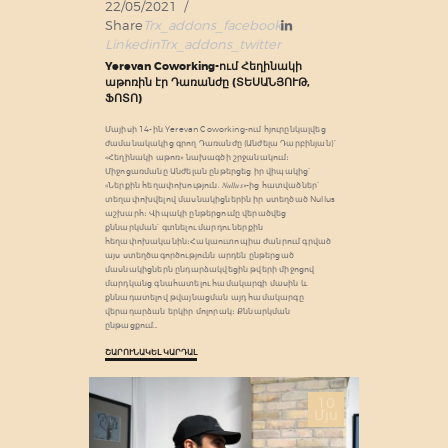
22/05/2021
Share
Trx_addons_facebook
Linkedin
Trx_addons_twitter
Yerevan Coworking-ում Հեղինակի
աթոռին էր Դառանժը (ՏԵՍԱՆՅՈՒԹ,
ՖՈՏՈ)
Մայիսի 14-ին Yerevan Coworking-ում հյուրընկալվեց
ժամանակակից գրող Դառանժը (Անժելա Դարբինյան)՝
«Հեղինակի աթոռ» նախագծի շրջանակում։
Միջոցառմանը Անժելան ընթերցեց իր վիպակից՝
«Ներքին հեղափոխություն. 𝑁𝑢𝑙𝑙𝑢𝑠»-ից հատվածներ՝
տեղափոխվելով մասնակիցներին իր ստեղծած Nullus
աշխարհ։ Վիպակի ընթերցումը վերածվեց
քննարկման՝ գտնելու մարդու ներքին
հեղափոխականին։Հակաուտոպիա ժանրում գրված
այս ստեղծագործությունն արդեն ընթերցած
մասնակիցներն ընդարձակվեցին թվերի միջոցով
մարդկանց գնահատելու համակարգի մասին և
քննադատելով թվայնացման այդ համակարգը
վերադարձան երկիր մոլորակ։ Քննարկման
ընթացքում…
ՇԱՐՈՒՆԱԿԵԼ ԿԱՐԴԱԼ
10
Մյս