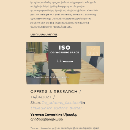
կազմավորմանը որոշակի մասնակցություն ունեցան
ունկընդիրներն իրենց հարցադրումներով ու
դատողությունները կիսվելով հեղինակի հետ։ View this
post on Instagram A post shared by Yerevan Coworking
(@evncoworking) Նա ստեղծագործությունից որոշ
չակերտներ բացեց, ինչը բավականին ոգևորեց
մասնակիցներին։ Վստահաբար…
ՇԱՐՈՒՆԱԿԵԼ ԿԱՐԴԱԼ
14
Ապր
OFFERS & RESEARCH
14/04/2021
Share
Trx_addons_facebook
Linkedin
Trx_addons_twitter
Yerevan Coworking Միացեք
գործընկերությանը
Yerevan Coworking-ը համատեղ աշխատանքային վայր