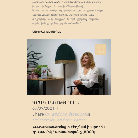
ունեցան։ Girls Society-ի կազմակերպած միջոցաման
խորագիրն ըստ Զառայի՝ «Պարտվելով
հասարակությանը. այն, ինչ խնամքով թաքցնում ենք»։
Նա մասնակիցների հետ քննարկեց, թե ինչպես
աղջիկներն ու կանայք օգնեն իրենք իրենց, ինչպես
սիրեն իրենք իրենց, երբ մտածում են՝…
ՇԱՐՈՒՆԱԿԵԼ ԿԱՐԴԱԼ
07
Հլս
ԳՐԱԿԱՆՈՒԹՅՈՒՆ
07/07/2021
Share
Trx_addons_facebook
Linkedin
Trx_addons_twitter
Yerevan Coworking-ի Հեղինակի աթոռին
էր Հասմիկ Կարապետյանը (ՖՈՏՈ)