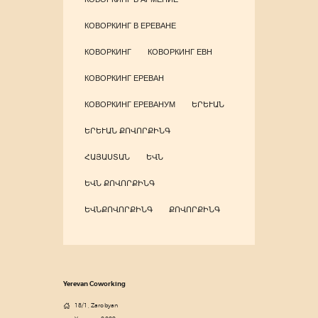
КОВОРКИНГ В ЕРЕВАНЕ
КОВОРКИНГ
КОВОРКИНГ ЕВН
КОВОРКИНГ ЕРЕВАН
КОВОРКИНГ ЕРЕВАНУМ
ԵՐԵՒԱՆ
ԵՐԵՒԱՆ ՔՈՎՈՐՔԻՆԳ
ՀԱՅԱՍՏԱՆ
ԵՎՆ
ԵՎՆ ՔՈՎՈՐՔԻՆԳ
ԵՎՆՔՈՎՈՐՔԻՆԳ
ՔՈՎՈՐՔԻՆԳ
Yerevan Coworking
18/1, Zarobyan