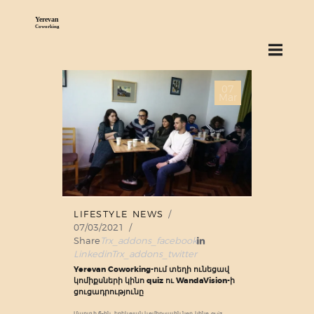
ABOUT US
07
SERVICES
Mar
PRICING
BLOG
FIND US
LIFESTYLE NEWS
07/03/2021
Share
Trx_addons_facebook
Linkedin
Trx_addons_twitter
Yerevan Coworking-ում տեղի ունեցավ
կոմիքսների կինո quiz ու WandaVision-ի
ցուցադրությունը
Մարտի 6-ին, երեկոյան կոմիքսային նոր կինո quiz