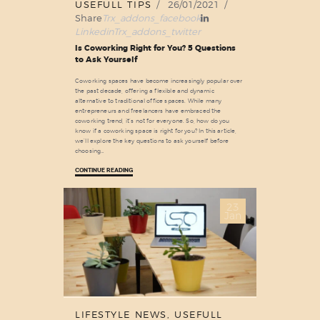
USEFULL TIPS
26/01/2021
Share
Trx_addons_facebook
Linkedin
Trx_addons_twitter
Is Coworking Right for You? 5 Questions
to Ask Yourself
Coworking spaces have become increasingly popular over
the past decade, offering a flexible and dynamic
alternative to traditional office spaces. While many
entrepreneurs and freelancers have embraced the
coworking trend, it’s not for everyone. So, how do you
know if a coworking space is right for you? In this article,
we’ll explore the key questions to ask yourself before
choosing…
CONTINUE READING
23
Jan
LIFESTYLE NEWS
,
USEFULL