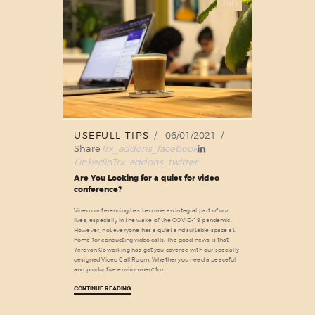
Jan
USEFULL TIPS
06/01/2021
Share
Trx_addons_facebook
Linkedin
Trx_addons_twitter
Are You Looking for a quiet for video
conference?
Video conferencing has become an integral part of our
lives, especially in the wake of the COVID-19 pandemic.
However, not everyone has a quiet and suitable space at
home for conducting video calls. The good news is that
Yerevan Coworking has got you covered with our specially
designed Video Call Room. Whether you need a peaceful
and productive environment for…
CONTINUE READING