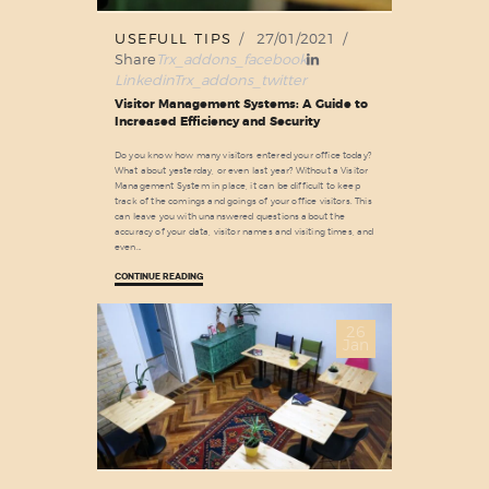
USEFULL TIPS
27/01/2021
Share
Trx_addons_facebook
Linkedin
Trx_addons_twitter
Visitor Management Systems: A Guide to
Increased Efficiency and Security
Do you know how many visitors entered your office today?
What about yesterday, or even last year? Without a Visitor
Management System in place, it can be difficult to keep
track of the comings and goings of your office visitors. This
can leave you with unanswered questions about the
accuracy of your data, visitor names and visiting times, and
even…
CONTINUE READING
26
Jan