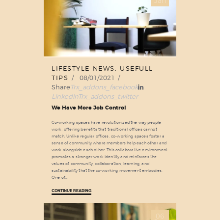
Jan
LIFESTYLE NEWS
,
USEFULL
TIPS
08/01/2021
Share
Trx_addons_facebook
Linkedin
Trx_addons_twitter
We Have More Job Control
Co-working spaces have revolutionized the way people
work, offering benefits that traditional offices cannot
match. Unlike regular offices, co-working spaces foster a
sense of community where members help each other and
work alongside each other. This collaborative environment
promotes a stronger work identity and reinforces the
values of community, collaboration, learning, and
sustainability that the co-working movement embodies.
One of…
CONTINUE READING
06