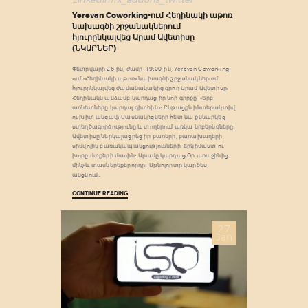
Yerevan Coworking-ում Հեղինակի աթոռ
նախագծի շրջանակներում
հյուրընկալվեց Արամ Ավետիսը
(ՆԿԱՐՆԵՐ)
Փետրվարի 26-ին, ժամը՝ 19։00-ին, Yerevan Coworking-
ում «Հեղինակի աթոռ» նախագծի շրջանակներում
հյուրընկալվեց ժամանակակից գրող Արամ Ավետիսը:
Հեղինակն անձամբ կարդաց իր նոր գիրքը՝ «Երբ
առնետները կարդալ գիտեին»։ Ընթացքն ինտերակտիվ
ու խիտ անցավ։ Մասնակիցների հետ նա քննարկեց
ստեղծագործությունը և տողերում առկա նրբերնգները։
Ավետիսը ներկայացրեց իր բառերի, բառախաղերի,
սիմվոլիկ բառակապակցությունների, երկիմաստ ու
խորը մտքերի մասին։ Արամը կարդաց Օր առաջինից
մինչև տասներեքերորդը։ Մթնոլորտը կարծես
անցնում…
CONTINUE READING
27
Jan