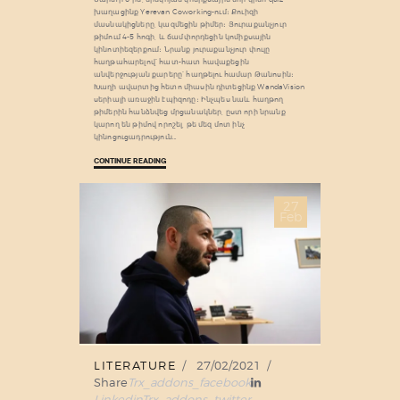
խաղացինք Yerevan Coworking-ում։ Քուիզի
մասնակիցները, կազմեցին թիմեր։ Յուրաքանչյուր
թիմում 4-5 հոգի, և ճամփորդեցին կոմիքսային
կինոտիեզերքում։ Նրանք յուրաքանչյուր փուլը
հաղթահարելով՝ հատ-հատ հավաքեցին
անվերջության քարերը՝ հաղթելու համար Թանոսին։
Խաղի ավարտից հետո միասին դիտեցինք WandaVision
սերիալի առաջին էպիզոդը։ Ինչպես նաև հաղթող
թիմերին հանձնվեց մրցանակներ, ըստ որի նրանք
կարող են թիմով որոշել, թե մեզ մոտ ինչ
կինոցուցադրություն…
CONTINUE READING
27
Feb
LITERATURE
27/02/2021
Share
Trx_addons_facebook
Linkedin
Trx_addons_twitter