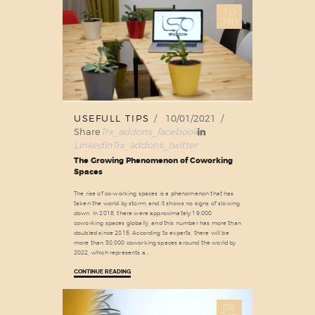
10
Jan
USEFULL TIPS
10/01/2021
Share
Trx_addons_facebook
Linkedin
Trx_addons_twitter
The Growing Phenomenon of Coworking
Spaces
The rise of co-working spaces is a phenomenon that has
taken the world by storm, and it shows no signs of slowing
down. In 2018, there were approximately 19,000
coworking spaces globally, and this number has more than
doubled since 2015. According to experts, there will be
more than 30,000 coworking spaces around the world by
2022, which represents a…
CONTINUE READING
08