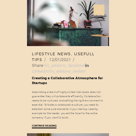
12
Jan
LIFESTYLE NEWS
,
USEFULL
TIPS
12/01/2021
Share
Trx_addons_facebook
Linkedin
Trx_addons_twitter
Creating a Collaborative Atmosphere for
Startups
Assembling a team of highly skilled individuals does not
guarantee they will collaborate efficiently. Collaboration
needs to be nurtured, and setting the right environment is
essential. To foster a collaborative culture, you need to
establish some core elements in your startup. Lead by
example As the leader, you set the tone for the entire
company. If you want to build…
CONTINUE READING