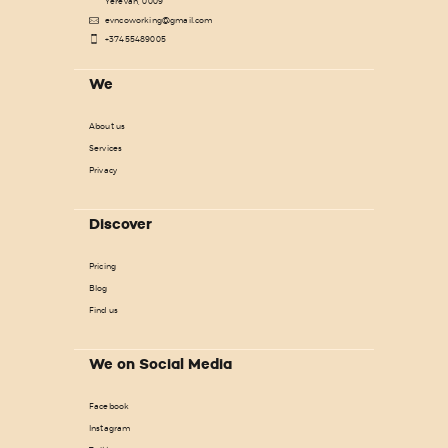
Yerevan, 0009
evncoworking@gmail.com
+37455489005
We
About us
Services
Privacy
Discover
Pricing
Blog
Find us
We on Social Media
Facebook
Instagram