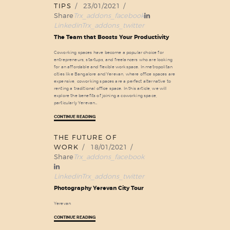
TIPS
23/01/2021
Share
Trx_addons_facebook
Linkedin
Trx_addons_twitter
The Team that Boosts Your Productivity
Coworking spaces have become a popular choice for
entrepreneurs, startups, and freelancers who are looking
for an affordable and flexible workspace. In metropolitan
cities like Bangalore and Yerevan, where office spaces are
expensive, coworking spaces are a perfect alternative to
renting a traditional office space. In this article, we will
explore the benefits of joining a coworking space,
particularly Yerevan…
CONTINUE READING
THE FUTURE OF
18
WORK
18/01/2021
Jan
Share
Trx_addons_facebook
Linkedin
Trx_addons_twitter
Photography Yerevan City Tour
Yerevan
CONTINUE READING