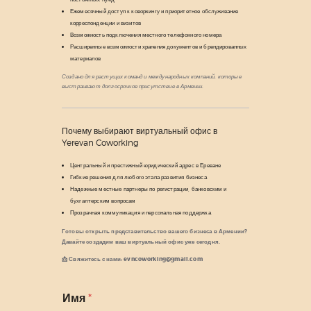
Ежемесячный доступ к коворкингу и приоритетное обслуживание
корреспонденции и визитов
Возможность подключения местного телефонного номера
Расширенные возможности хранения документов и брендированных
материалов
Создано для растущих команд и международных компаний, которые
выстраивают долгосрочное присутствие в Армении.
Почему выбирают виртуальный офис в
Yerevan Coworking
Центральный и престижный юридический адрес в Ереване
Гибкие решения для любого этапа развития бизнеса
Надежные местные партнеры по регистрации, банковским и
бухгалтерским вопросам
Прозрачная коммуникация и персональная поддержка
Готовы открыть представительство вашего бизнеса в Армении?
Давайте создадим ваш виртуальный офис уже сегодня.
📩 Свяжитесь с нами: evncoworking@gmail.com
Имя
*