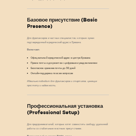
Базовое присутствие (Basic
Presence)
Для фрилансеров и частных специалистов, которым нужен
подтвержденный юридический адрес в Ереване.
Включает:
Официальный юридический адрес в центре Еревана
Прием почты и документов с цифровыми уведомлениями
Безопасное хранение почты до 30 дней
Онлайн-поддержка по всем вопросам
Идеально подходит для фрилансеров и стартапов, ценящих
простоту и надежность.
Профессиональная установка
(Professional Setup)
Для предпринимателей, которые хотят совместить свободу удаленной
работы со стабильным местным присутствием.