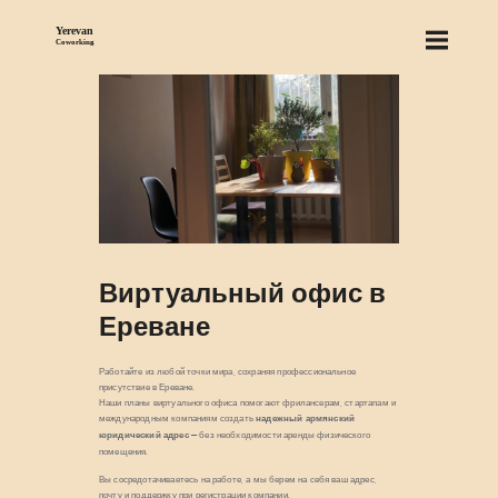
О НАС
СЕРВИСЫ
ЦЕНЫ
БЛОГ
НАЙТИ НАС
Виртуальный офис в
Ереване
Работайте из любой точки мира, сохраняя профессиональное
присутствие в Ереване.
Наши планы виртуального офиса помогают фрилансерам, стартапам и
международным компаниям создать
надежный армянский
юридический адрес —
без необходимости аренды физического
помещения.
Вы сосредотачиваетесь на работе, а мы берем на себя ваш адрес,
почту и поддержку при регистрации компании.