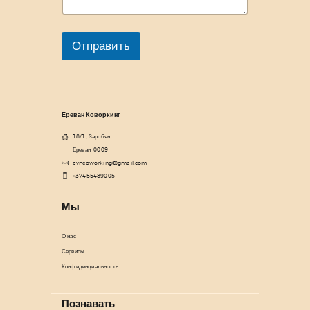
Отправить
Ереван Коворкинг
18/1, Заробян
Ереван, 0009
evncoworking@gmail.com
+37455489005
Мы
О нас
Сервисы
Конфиденциальность
Познавать