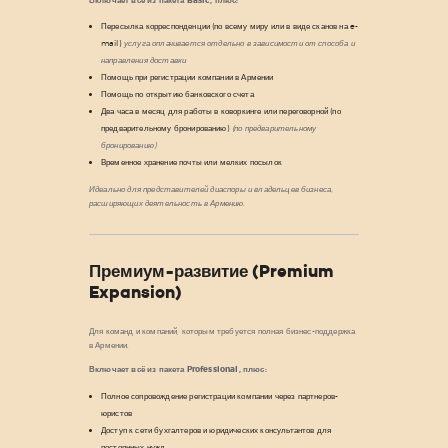
Включает всё из пакета Basic, плюс:
Пересылка корреспонденции (по всему миру или в виде сканов на e-
mail)
услуга оплачивается отдельно в зависимости от способа и
направления доставки
Помощь при регистрации компании в Армении
Помощь по открытию банковского счета
Два часа в месяц для работы в коворкинге или переговорной (по
предварительному бронированию)
(по предварительному
бронированию)
Временное хранение почты или мелких посылок
Идеально для представителей диаспоры и владельцев бизнеса,
расширяющих деятельность в Армению.
Премиум-развитие (Premium
Expansion)
Для команд и компаний, которым требуется полная бизнес-поддержка
в Армении.
Включает всё из пакета Professional, плюс:
Полное сопровождение регистрации компании через партнеров-
юристов
Доступ к сети бухгалтеров и юридических консультантов для
постоянных нужд