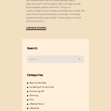
երբ դուք գտնվում եք մեր սենյակներից մեկում՝
շրջապատված մարդկանցով: Աշխատանքի դրայվը
դանդաղեցնել գրեթե անհնար է: Դուք շատ
աշխատանքներ կկատարեք այստեղից: Այդ մասին մեզ
ասել են մեր հաճախորդները։ Համայնք. Համայնքի
զգացողությունը չի լքում Ձեզ: Իսօում շրջապատված
լինելով հայտնի և…
CONTINUE READING
Search
Search
for:
Categories
Big City Facilities
Co-eating & Co-drinking
Coworking life
Drinking
Film
Lifestyle News
Literature