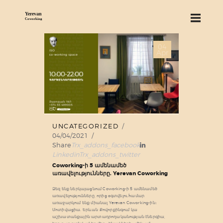
04
ABOUT US
Apr
SERVICES
PRICING
BLOG
FIND US
UNCATEGORIZED
04/04/2021
Share
Trx_addons_facebook
Linkedin
Trx_addons_twitter
Coworking-ի 5 ամենամեծ
առավելությունները. Yerevan Coworking
Ձեզ ենք ներկայացնում Coworking-ի 5 ամենամեծ
առավելությունները, որից օգտվելու համար
առաջարկում ենք միանալ Yerevan Coworking-ին։
Մոտիվացիա. Երևան Քովորքինգում կա
աշխատանքային արտադրողականության էներգիա,