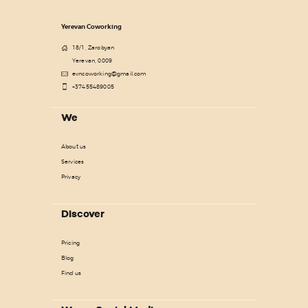
Yerevan Coworking
18/1, Zarobyan
Yerevan, 0009
evncoworking@gmail.com
+37455489005
We
About us
Services
Privacy
Discover
Pricing
Blog
Find us