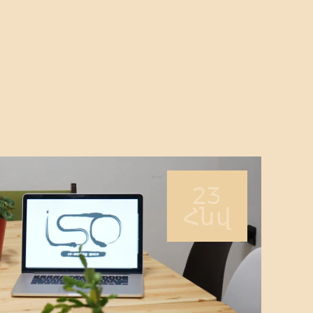
ՄԵՐ ՄԱՍԻՆ
ԾԱՌԱՅՈՒԹՅՈՒՆ
ԳՆԵՐ
ԲԼՈԳ
ԳՏԵՔ ՄԵԶ
23
Հնվ