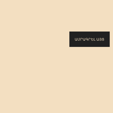
ԱՄՐԱԳՐԵԼ ԱՅՑ