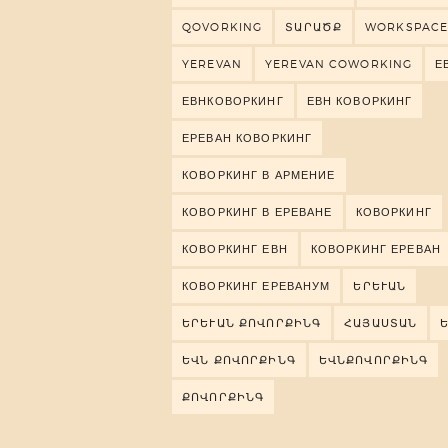
QOVORKING
ՏԱՐԱԾՔ
WORKSPAC
YEREVAN
YEREVAN COWORKING
Е
ЕВНКОВОРКИНГ
ЕВН КОВОРКИНГ
ЕРЕВАН КОВОРКИНГ
КОВОРКИНГ В АРМЕНИЕ
КОВОРКИНГ В ЕРЕВАНЕ
КОВОРКИНГ
КОВОРКИНГ ЕВН
КОВОРКИНГ ЕРЕВАН
КОВОРКИНГ ЕРЕВАНУМ
ԵՐԵՒԱՆ
ԵՐԵՒԱՆ ՔՈՎՈՐՔԻՆԳ
ՀԱՅԱՍՏԱՆ
ԵՎՆ ՔՈՎՈՐՔԻՆԳ
ԵՎՆՔՈՎՈՐՔԻՆԳ
ՔՈՎՈՐՔԻՆԳ