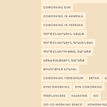
COWORKING EVN
COWORKING IN ARMENIA
COWORKING IN YEREVAN
ԳՈՐԾԸՆԿԵՐԱՅԻՆ ԿՅԱՆՔ
ԳՈՐԾԸՆԿԵՐԱՅԻՆ ԳՐԱՍԵՆՅԱԿ
ԳՈՐԾԸՆԿԵՐՈՒԹՅԱՆ ՏԱՐԱԾՔ
ԱՇԽԱՏԱՆՔԱՅԻՆ ՏԱՐԱԾՔ
ՔՈՎՈՐՔԻՆԳ ԵՐԵՒԱՆ
COWORKING YEREVANUM
E87AN
EVNCOWORKING
EVN COWORKING
FREELANCERS
HAJASTAN
ISO
ISO CO-WORKING SPACE
KOWORKIN