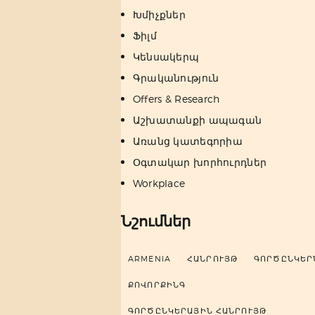
Խմիչքներ
Ֆիլմ
Կենսակերպ
Գրականություն
Offers & Research
Աշխատանքի ապագան
Առանց կատեգորիա
Օգտակար խորհուրդներ
Workplace
Նշումներ
ARMENIA
ՀԱՆՐՈՒՅԹ
ԳՈՐԾԸՆԿԵՐ
ՔՈՎՈՐՔԻՆԳ
ԳՈՐԾԸՆԿԵՐԱՅԻՆ ՀԱՆՐՈՒՅԹ