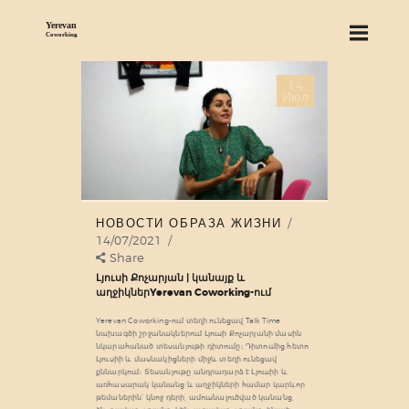
14
О НАС
Июл
СЕРВИСЫ
ЦЕНЫ
БЛОГ
НАЙТИ НАС
НОВОСТИ ОБРАЗА ЖИЗНИ
14/07/2021
Share
Լյուսի Քոչարյան | կանայք և
աղջիկներYerevan Coworking-ում
Yerevan Coworking-ում տեղի ունեցավ Talk Time
նախագծի շրջանակներում Լյուսի Քոչարյանի մասին
նկարահանած տեսանյութի դիտումը։ Դիտումից հետո
Լյուսիի և մասնակիցների միջև տեղի ունեցավ
քննարկում։ Տեսանյութը անդրադարձ է Լյուսիի և
առհասարակ կանանց և աղջիկների համար կարևոր
թեմաներին՝ կնոջ դերի, ամուսնալուծված կանանց,