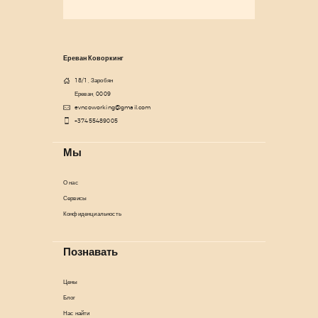
Ереван Коворкинг
18/1, Заробян
Ереван, 0009
evncoworking@gmail.com
+37455489005
Мы
О нас
Сервисы
Конфиденциальность
Познавать
Цены
Блог
Нас найти