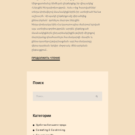
Միջոցառմանը Անժելան ընթերցեց իր վիպակից՝
«Ներքին հեղափոխություն. 𝑁𝑢𝑙𝑙𝑢𝑠»-ից հատվածներ՝
տեղափոխվելով մասնակիցներին իր ստեղծած Nullus
աշխարհ։ Վիպակի ընթերցումը վերածվեց
քննարկման՝ գտնելու մարդու ներքին
հեղափոխականին։Հակաուտոպիա ժանրում գրված
այս ստեղծագործությունն արդեն ընթերցած
մասնակիցներն ընդարձակվեցին թվերի միջոցով
մարդկանց գնահատելու համակարգի մասին և
քննադատելով թվայնացման այդ համակարգը
վերադարձան երկիր մոլորակ։ Քննարկման
ընթացքում…
ПРОДОЛЖИТЬ ЧТЕНИЕ
Поиск
Найти:
Категории
Удобства большого города
Co-eating & Co-drinking