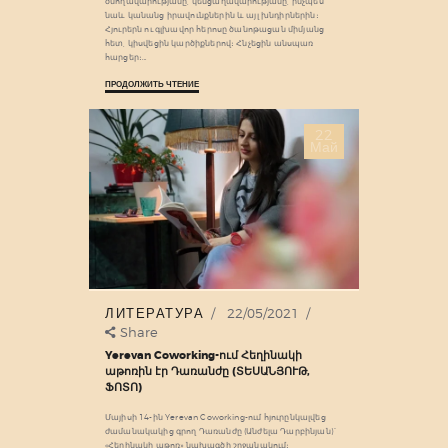
ծնողավարությանը, կենցաղավարությանը, ինչպես
նաև կանանց իրավունքներին և այլ խնդիրներին։
Հյուրերն ու գլխավոր հերոսը ծանոթացան միմյանց
հետ, կիսվեցին կարծիքներով։ Հնչեցին անսպառ
հարցեր։…
ПРОДОЛЖИТЬ ЧТЕНИЕ
22
Май
ЛИТЕРАТУРА
22/05/2021
Share
Yerevan Coworking-ում Հեղինակի
աթոռին էր Դառանժը (ՏԵՍԱՆՅՈՒԹ,
ՖՈՏՈ)
Մայիսի 14-ին Yerevan Coworking-ում հյուրընկալվեց
ժամանակակից գրող Դառանժը (Անժելա Դարբինյան)՝
«Հեղինակի աթոռ» նախագծի շրջանակում։