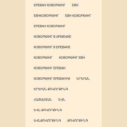
ЕРЕВАН КОВОРКИНГ
ЕВН
ЕВНКОВОРКИНГ
ЕВН КОВОРКИНГ
ЕРЕВАН КОВОРКИНГ
КОВОРКИНГ В АРМЕНИЕ
КОВОРКИНГ В ЕРЕВАНЕ
КОВОРКИНГ
КОВОРКИНГ ЕВН
КОВОРКИНГ ЕРЕВАН
КОВОРКИНГ ЕРЕВАНУМ
ԵՐԵՒԱՆ
ԵՐԵՒԱՆ ՔՈՎՈՐՔԻՆԳ
ՀԱՅԱՍՏԱՆ
ԵՎՆ
ԵՎՆ ՔՈՎՈՐՔԻՆԳ
ԵՎՆՔՈՎՈՐՔԻՆԳ
ՔՈՎՈՐՔԻՆԳ