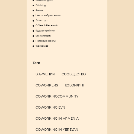
Coworking life
Drinking
Фильм
Новости образа жизни
Литература
Offers & Research
Будущее работы
Без категории
Полезные советы
Workplace
Теги
В АРМЕНИИ
СООБЩЕСТВО
COWORKERS
КОВОРКИНГ
COWORKINGCOMMUNITY
COWORKING EVN
COWORKING IN ARMENIA
COWORKING IN YEREVAN