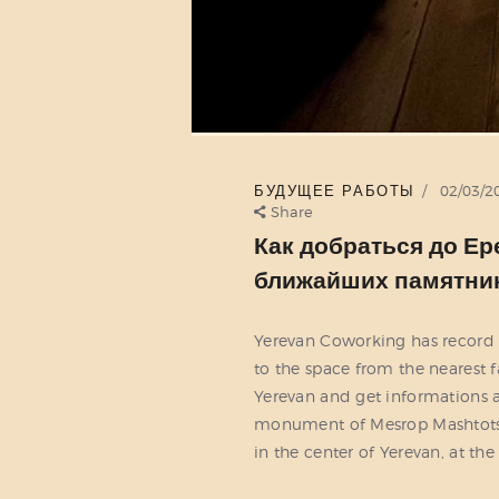
БУДУЩЕЕ РАБОТЫ
02/03/2
Share
Как добраться до Ер
ближайших памятни
Yerevan Coworking has record
to the space from the neares
Yerevan and get informations a
monument of Mesrop Mashtots w
in the center of Yerevan, at th