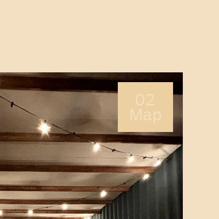
О НАС
СЕРВИСЫ
ЦЕНЫ
БЛОГ
НАЙТИ НАС
02
Мар