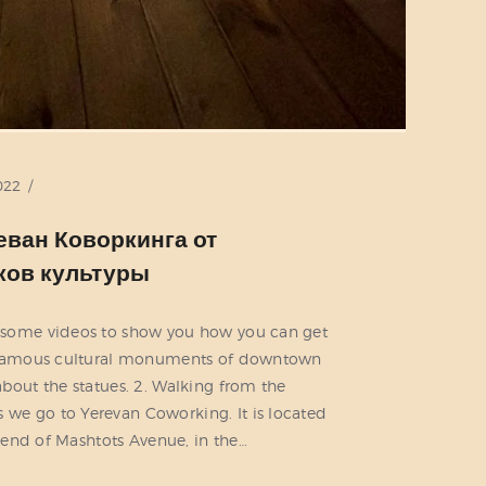
022
еван Коворкинга от
ков культуры
 some videos to show you how you can get
t famous cultural monuments of downtown
bout the statues. 2. Walking from the
e go to Yerevan Coworking. It is located
e end of Mashtots Avenue, in the…