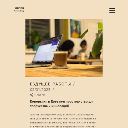
05
О НАС
Янв
СЕРВИСЫ
ЦЕНЫ
БЛОГ
НАЙТИ НАС
БУДУЩЕЕ РАБОТЫ
05/01/2023
Share
Коворкинг в Ереване: пространство для
творчества и инноваций
Join the thriving community at Yerevan Coworking and
take your career to the next level. Our coworking space is
designed to foster creativity and innovation, with a range
of amenities and services to support your work. Whether