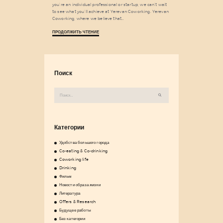
you’re an individual professional or startup, we can’t wait
to see what you’ll achieve at Yerevan Coworking. Yerevan
Coworking, where we believe that…
ПРОДОЛЖИТЬ ЧТЕНИЕ
Поиск
Найти:
Категории
Удобства большого города
Co-eating & Co-drinking
Coworking life
Drinking
Фильм
Новости образа жизни
Литература
Offers & Research
Будущее работы
Без категории