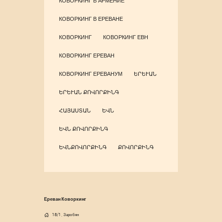
КОВОРКИНГ В АРМЕНИЕ
КОВОРКИНГ В ЕРЕВАНЕ
КОВОРКИНГ
КОВОРКИНГ ЕВН
КОВОРКИНГ ЕРЕВАН
КОВОРКИНГ ЕРЕВАНУМ
ԵՐԵՒԱՆ
ԵՐԵՒԱՆ ՔՈՎՈՐՔԻՆԳ
ՀԱՅԱՍՏԱՆ
ԵՎՆ
ԵՎՆ ՔՈՎՈՐՔԻՆԳ
ԵՎՆՔՈՎՈՐՔԻՆԳ
ՔՈՎՈՐՔԻՆԳ
Ереван Коворкинг
18/1, Заробян