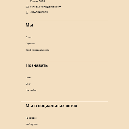
Ереван, 0009
evncoworking@gmail.com
+37455489005
Мы
О нас
Сервисы
Конфиденциальность
Познавать
Цены
Блог
Нас найти
Мы в социальных сетях
Facebook
Instagram