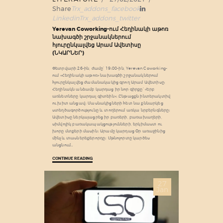
Share
Trx_addons_facebook
Linkedin
Trx_addons_twitter
Yerevan Coworking-ում Հեղինակի աթոռ
նախագծի շրջանակներում
հյուրընկալվեց Արամ Ավետիսը
(ՆԿԱՐՆԵՐ)
Փետրվարի 26-ին, ժամը՝ 19։00-ին, Yerevan Coworking-
ում «Հեղինակի աթոռ» նախագծի շրջանակներում
հյուրընկալվեց ժամանակակից գրող Արամ Ավետիսը:
Հեղինակն անձամբ կարդաց իր նոր գիրքը՝ «Երբ
առնետները կարդալ գիտեին»։ Ընթացքն ինտերակտիվ
ու խիտ անցավ։ Մասնակիցների հետ նա քննարկեց
ստեղծագործությունը և տողերում առկա նրբերնգները։
Ավետիսը ներկայացրեց իր բառերի, բառախաղերի,
սիմվոլիկ բառակապակցությունների, երկիմաստ ու
խորը մտքերի մասին։ Արամը կարդաց Օր առաջինից
մինչև տասներեքերորդը։ Մթնոլորտը կարծես
անցնում…
CONTINUE READING
27
Jan