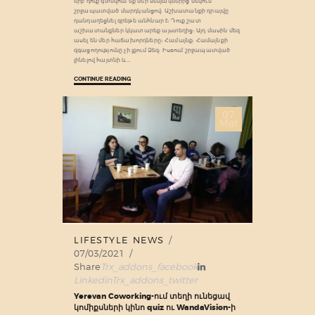
երբ դուք գտնվում եք մեր սենյակներից մեկում՝
շրջապատված մարդկանցով: Աշխատանքի դրայվը
դանդաղեցնել գրեթե անհնար է: Դուք շատ
աշխատանքներ կկատարեք այստեղից: Այդ մասին մեզ
ասել են մեր հաճախորդները։ Համայնք. Համայնքի
զգացողությունը չի լքում Ձեզ: Իսօում շրջապատված
լինելով հայտնի և…
CONTINUE READING
07
Mar
LIFESTYLE NEWS
07/03/2021
Share
Trx_addons_facebook
Linkedin
Trx_addons_twitter
Yerevan Coworking-ում տեղի ունեցավ
կոմիքսների կինո quiz ու WandaVision-ի