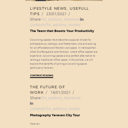
LIFESTYLE NEWS
,
USEFULL
TIPS
23/01/2021
Share
Trx_addons_facebook
Linkedin
Trx_addons_twitter
The Team that Boosts Your Productivity
Coworking spaces have become a popular choice for
entrepreneurs, startups, and freelancers who are looking
for an affordable and flexible workspace. In metropolitan
cities like Bangalore and Yerevan, where office spaces are
expensive, coworking spaces are a perfect alternative to
renting a traditional office space. In this article, we will
explore the benefits of joining a coworking space,
particularly Yerevan…
CONTINUE READING
THE FUTURE OF
18
WORK
18/01/2021
Jan
Share
Trx_addons_facebook
Linkedin
Trx_addons_twitter
Photography Yerevan City Tour
Yerevan