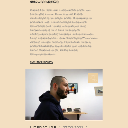
ցուցադրությունը
Մարտի 6-ին, երեկոյան կոմիքսային նոր կինո quiz
խաղացինք Yerevan Coworking-ում։ Քուիզի
մասնակիցները, կազմեցին թիմեր։ Յուրաքանչյուր
թիմում 4-5 հոգի, և ճամփորդեցին կոմիքսային
կինոտիեզերքում։ Նրանք յուրաքանչյուր փուլը
հաղթահարելով՝ հատ-հատ հավաքեցին
անվերջության քարերը՝ հաղթելու համար Թանոսին։
Խաղի ավարտից հետո միասին դիտեցինք WandaVision
սերիալի առաջին էպիզոդը։ Ինչպես նաև հաղթող
թիմերին հանձնվեց մրցանակներ, ըստ որի նրանք
կարող են թիմով որոշել, թե մեզ մոտ ինչ
կինոցուցադրություն…
CONTINUE READING
27
Feb
LITERATURE
27/02/2021