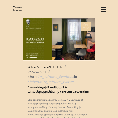
04
ABOUT US
Apr
SERVICES
PRICING
BLOG
FIND US
UNCATEGORIZED
04/04/2021
Share
Trx_addons_facebook
Linkedin
Trx_addons_twitter
Coworking-ի 5 ամենամեծ
առավելությունները. Yerevan Coworking
Ձեզ ենք ներկայացնում Coworking-ի 5 ամենամեծ
առավելությունները, որից օգտվելու համար
առաջարկում ենք միանալ Yerevan Coworking-ին։
Մոտիվացիա. Երևան Քովորքինգում կա
աշխատանքային արտադրողականության էներգիա,