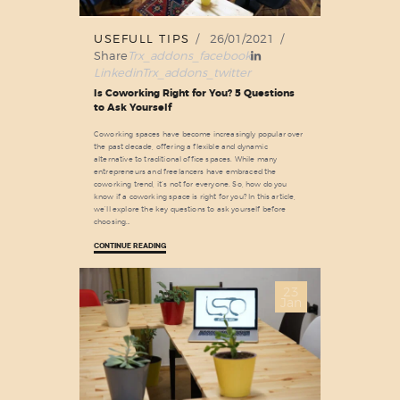
USEFULL TIPS
26/01/2021
Share
Trx_addons_facebook
Linkedin
Trx_addons_twitter
Is Coworking Right for You? 5 Questions
to Ask Yourself
Coworking spaces have become increasingly popular over
the past decade, offering a flexible and dynamic
alternative to traditional office spaces. While many
entrepreneurs and freelancers have embraced the
coworking trend, it’s not for everyone. So, how do you
know if a coworking space is right for you? In this article,
we’ll explore the key questions to ask yourself before
choosing…
CONTINUE READING
23
Jan