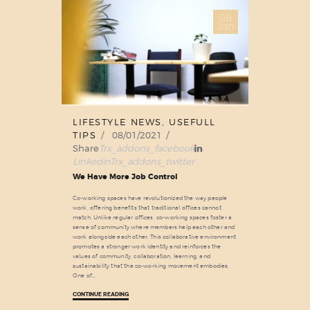
08
Jan
LIFESTYLE NEWS
,
USEFULL
TIPS
08/01/2021
Share
Trx_addons_facebook
Linkedin
Trx_addons_twitter
We Have More Job Control
Co-working spaces have revolutionized the way people
work, offering benefits that traditional offices cannot
match. Unlike regular offices, co-working spaces foster a
sense of community where members help each other and
work alongside each other. This collaborative environment
promotes a stronger work identity and reinforces the
values of community, collaboration, learning, and
sustainability that the co-working movement embodies.
One of…
CONTINUE READING