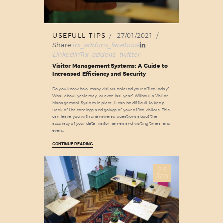
USEFULL TIPS
27/01/2021
Share
Trx_addons_facebook
Linkedin
Trx_addons_twitter
Visitor Management Systems: A Guide to
Increased Efficiency and Security
Do you know how many visitors entered your office today?
What about yesterday, or even last year? Without a Visitor
Management System in place, it can be difficult to keep
track of the comings and goings of your office visitors. This
can leave you with unanswered questions about the
accuracy of your data, visitor names and visiting times, and
even…
CONTINUE READING
26
Jan