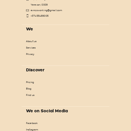
Yerevan, 0009
evncoworking@gmail.com
+37455489005
We
About us
Services
Privacy
Discover
Pricing
Blog
Find us
We on Social Media
Facebook
Instagram