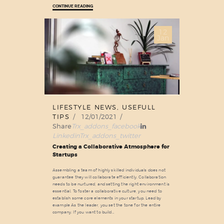
CONTINUE READING
12
Jan
LIFESTYLE NEWS
,
USEFULL
TIPS
12/01/2021
Share
Trx_addons_facebook
Linkedin
Trx_addons_twitter
Creating a Collaborative Atmosphere for
Startups
Assembling a team of highly skilled individuals does not
guarantee they will collaborate efficiently. Collaboration
needs to be nurtured, and setting the right environment is
essential. To foster a collaborative culture, you need to
establish some core elements in your startup. Lead by
example As the leader, you set the tone for the entire
company. If you want to build…