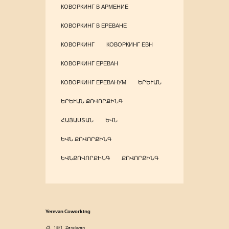
КОВОРКИНГ В АРМЕНИЕ
КОВОРКИНГ В ЕРЕВАНЕ
КОВОРКИНГ
КОВОРКИНГ ЕВН
КОВОРКИНГ ЕРЕВАН
КОВОРКИНГ ЕРЕВАНУМ
ԵՐԵՒԱՆ
ԵՐԵՒԱՆ ՔՈՎՈՐՔԻՆԳ
ՀԱՅԱՍՏԱՆ
ԵՎՆ
ԵՎՆ ՔՈՎՈՐՔԻՆԳ
ԵՎՆՔՈՎՈՐՔԻՆԳ
ՔՈՎՈՐՔԻՆԳ
Yerevan Coworking
18/1, Zarobyan