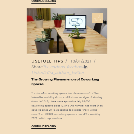
CONTINUE READING
10
Jan
USEFULL TIPS
10/01/2021
Share
Trx_addons_facebook
Linkedin
Trx_addons_twitter
The Growing Phenomenon of Coworking
Spaces
The rise of co-working spaces is a phenomenon that has
taken the world by storm, and it shows no signs of slowing
down. In 2018, there were approximately 19,000
coworking spaces globally, and this number has more than
doubled since 2015. According to experts, there will be
more than 30,000 coworking spaces around the world by
2022, which represents a…
CONTINUE READING